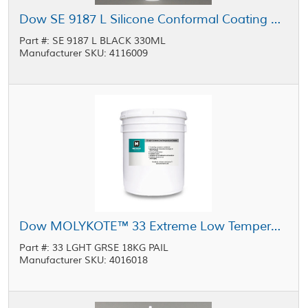
Dow SE 9187 L Silicone Conformal Coating Black 330 mL Cartridge
Part #: SE 9187 L BLACK 330ML
Manufacturer SKU: 4116009
Dow MOLYKOTE™ 33 Extreme Low Temperature Bearing Grease, Light, Off-White 18 kg Pail
Part #: 33 LGHT GRSE 18KG PAIL
Manufacturer SKU: 4016018