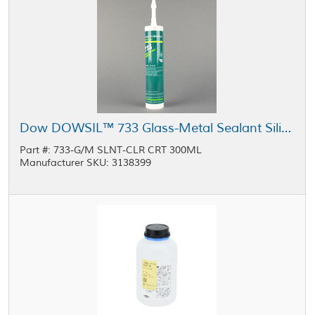
Dow DOWSIL™ 733 Glass-Metal Sealant Silicone Clear 300 mL Cartridge
Part #: 733-G/M SLNT-CLR CRT 300ML
Manufacturer SKU: 3138399