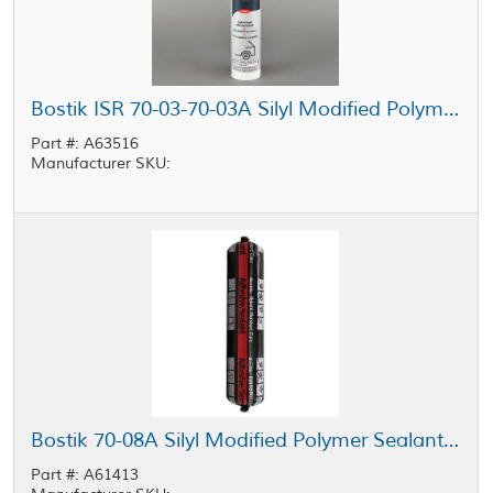
Bostik ISR 70-03-70-03A Silyl Modified Polymer Sealant Gray 290 mL Tube
Part #: A63516
Manufacturer SKU:
Bostik 70-08A Silyl Modified Polymer Sealant Black 13.5 oz Sausage
Part #: A61413