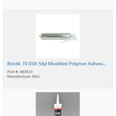
Bostik 70-03A Silyl Modified Polymer Adhesive Sealant Gray 13.5 oz Sausage
Part #: A63513
Manufacturer SKU: