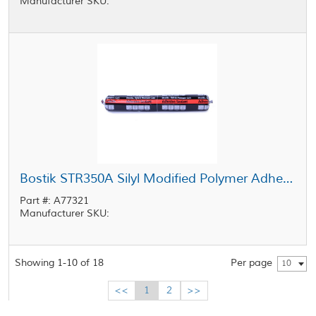
Manufacturer SKU:
Bostik STR350A Silyl Modified Polymer Adhesive Sealant White 20 oz Sausage
Part #: A77321
Manufacturer SKU:
Showing 1-10 of 18
Per page
10
<<
1
2
>>