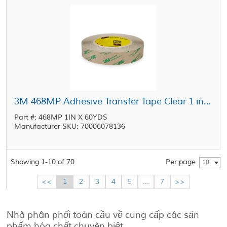
3M 468MP Adhesive Transfer Tape Clear 1 in x 60 yd Roll
Part #: 468MP 1IN X 60YDS
Manufacturer SKU: 70006078136
Showing 1-10 of 70
Per page
10
<<
1
2
3
4
5
...
7
>>
Nhà phân phối toàn cầu về cung cấp các sản
phẩm hóa chất chuyên biệt