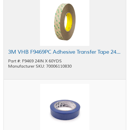
3M VHB F9469PC Adhesive Transfer Tape 24 in x 60 yd Roll
Part #: F9469 24IN X 60YDS
Manufacturer SKU: 70006110830