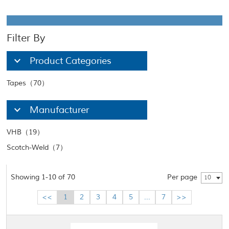
Filter By
Product Categories
Tapes（70）
Manufacturer
VHB（19）
Scotch-Weld（7）
Showing 1-10 of 70
Per page
10
<<
1
2
3
4
5
...
7
>>