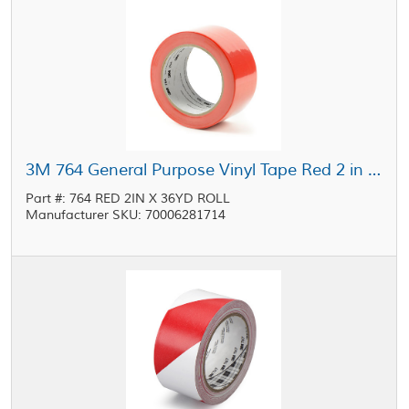
3M 764 General Purpose Vinyl Tape Red 2 in x 36 yd Roll
Part #: 764 RED 2IN X 36YD ROLL
Manufacturer SKU: 70006281714