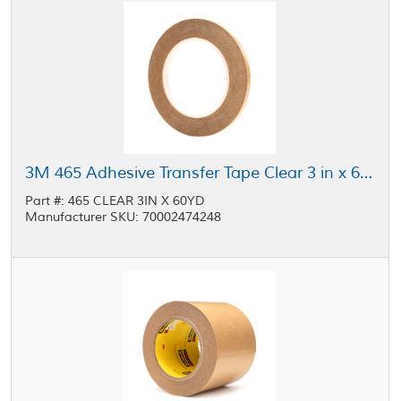
3M 465 Adhesive Transfer Tape Clear 3 in x 60 yd Roll
Part #: 465 CLEAR 3IN X 60YD
Manufacturer SKU: 70002474248