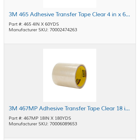
3M 465 Adhesive Transfer Tape Clear 4 in x 60 yd Roll
Part #: 465 4IN X 60YDS
Manufacturer SKU: 70002474263
3M 467MP Adhesive Transfer Tape Clear 18 in x 180 yd Roll
Part #: 467MP 18IN X 180YDS
Manufacturer SKU: 70006089653