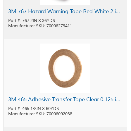
3M 767 Hazard Warning Tape Red-White 2 in x 36 yd Roll
Part #: 767 2IN X 36YDS
Manufacturer SKU: 70006279411
3M 465 Adhesive Transfer Tape Clear 0.125 in x 60 yd Roll
Part #: 465 1/8IN X 60YDS
Manufacturer SKU: 70006092038