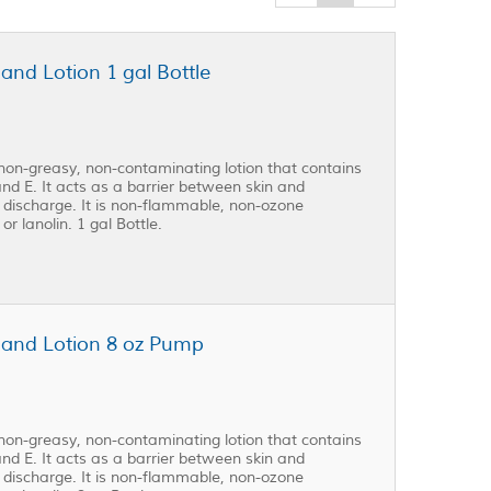
nd Lotion 1 gal Bottle
 non-greasy, non-contaminating lotion that contains
and E. It acts as a barrier between skin and
 discharge. It is non-flammable, non-ozone
or lanolin. 1 gal Bottle.
Hand Lotion 8 oz Pump
 non-greasy, non-contaminating lotion that contains
and E. It acts as a barrier between skin and
 discharge. It is non-flammable, non-ozone