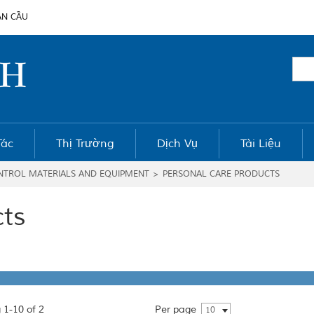
ÀN CẦU
Tác
Thị Trường
Dịch Vụ
Tài Liệu
ONTROL MATERIALS AND EQUIPMENT
>
PERSONAL CARE PRODUCTS
cts
 1-10 of 2
Per page
10