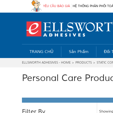
YÊU CẦU BÁO GIÁ
HỆ THỐNG PHÂN PHỐI TO
TRANG CHỦ
Sản Phẩm
Đối 
ELLSWORTH ADHESIVES - HOME
>
PRODUCTS
>
STATIC C
Personal Care Produ
Filter By
Showing