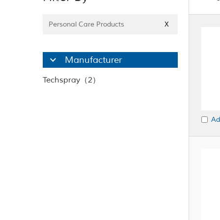
Personal Care Products
X
Manufacturer
Techspray（2）
Ad