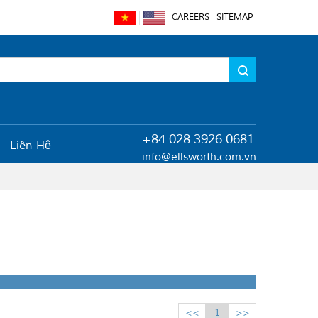
CAREERS
SITEMAP
+84 028 3926 0681
Liên Hệ
info@ellsworth.com.vn
<<
1
>>