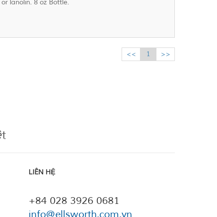
or lanolin. 8 oz Bottle.
<<
1
>>
ệt
LIÊN HỆ
+84 028 3926 0681
info@ellsworth.com.vn