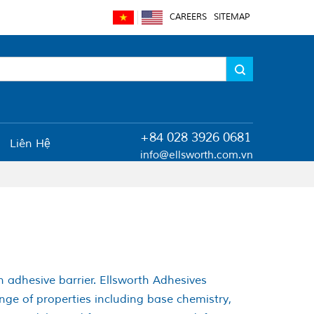
CAREERS
SITEMAP
+84 028 3926 0681
Liên Hệ
info@ellsworth.com.vn
n adhesive barrier. Ellsworth Adhesives
nge of properties including base chemistry,