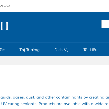
ÀN CẦU
Tác
Thị Trường
Dịch Vụ
Tài Liệu
liquids, gases, dust, and other contaminants by creating a
d UV curing sealants. Products are available with a wide ra