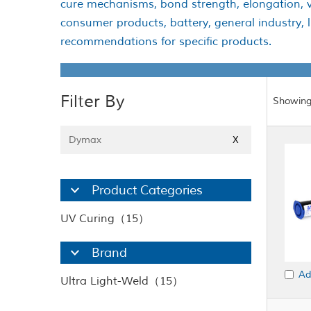
cure mechanisms, bond strength, elongation, vi
consumer products, battery, general industry, 
recommendations for specific products.
Filter By
Showing
Dymax
X
Product Categories
UV Curing（15）
Brand
Ad
Ultra Light-Weld（15）