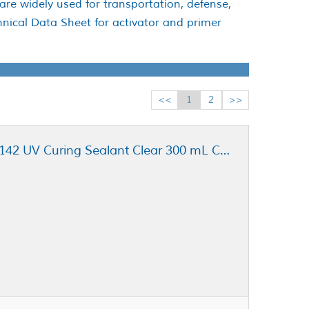
are widely used for transportation, defense,
hnical Data Sheet for activator and primer
<<
1
2
>>
Dymax Ultra Light-Weld® GA-142 UV Curing Sealant Clear 300 mL Cartridge