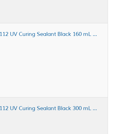
Dymax Ultra Light-Weld® GA-112 UV Curing Sealant Black 160 mL Cartridge
Dymax Ultra Light-Weld® GA-112 UV Curing Sealant Black 300 mL Cartridge