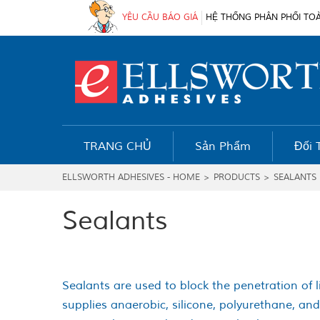
YÊU CẦU BÁO GIÁ
HỆ THỐNG PHÂN PHỐI TO
TRANG CHỦ
Sản Phẩm
Đối 
ELLSWORTH ADHESIVES - HOME
>
PRODUCTS
>
SEALANTS
Sealants
Sealants are used to block the penetration of 
supplies anaerobic, silicone, polyurethane, an