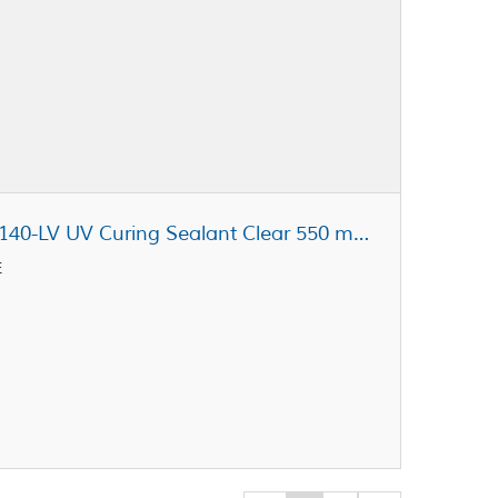
Dymax Ultra Light-Weld® GA-140-LV UV Curing Sealant Clear 550 mL Cartridge
E