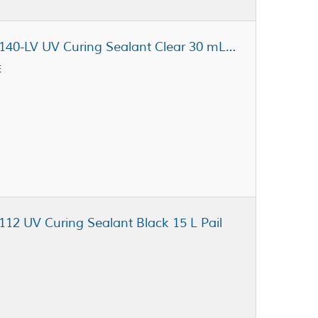
Dymax Ultra Light-Weld® GA-140-LV UV Curing Sealant Clear 30 mL MR Syringe
E
12 UV Curing Sealant Black 15 L Pail