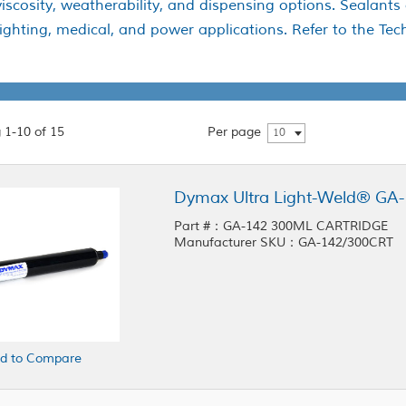
scosity, weatherability, and dispensing options. Sealants 
lighting, medical, and power applications. Refer to the Tec
 1-10 of 15
Per page
10
Part #：GA-142 300ML CARTRIDGE
Manufacturer SKU：GA-142/300CRT
d to Compare