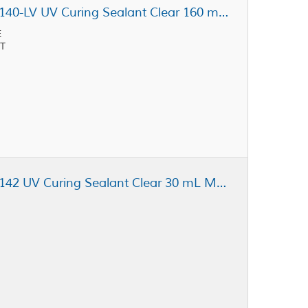
Dymax Ultra Light-Weld® GA-140-LV UV Curing Sealant Clear 160 mL Cartridge
E
T
Dymax Ultra Light-Weld® GA-142 UV Curing Sealant Clear 30 mL MR Syringe