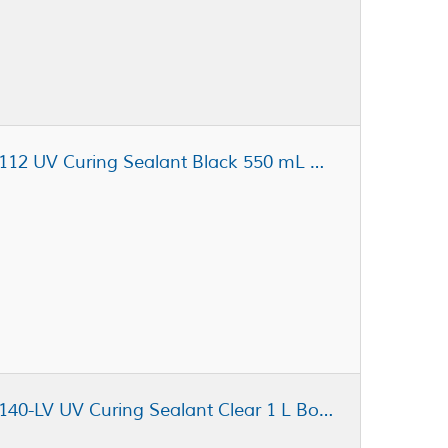
Dymax Ultra Light-Weld® GA-112 UV Curing Sealant Black 550 mL Cartridge
Dymax Ultra Light-Weld® GA-140-LV UV Curing Sealant Clear 1 L Bottle