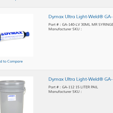
Part #：GA-140-LV 30ML MR SYRING
Manufacturer SKU：
d to Compare
Dymax Ultra Light-Weld® GA-1
Part #：GA-112 15 LITER PAIL
Manufacturer SKU：